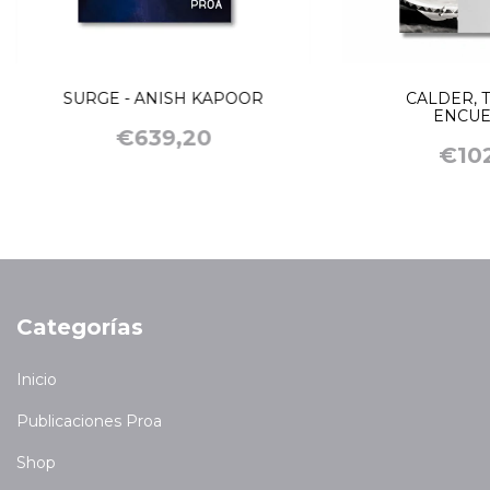
SURGE - ANISH KAPOOR
CALDER, 
ENCUE
€639,20
€102
Categorías
Inicio
Publicaciones Proa
Shop