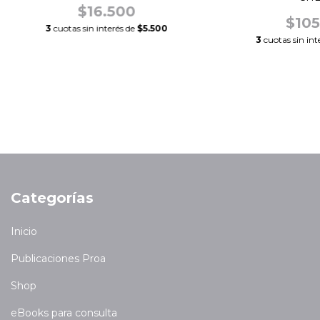
$16.500
$105
3
cuotas sin interés de
$5.500
3
cuotas sin int
Categorías
Inicio
Publicaciones Proa
Shop
eBooks para consulta