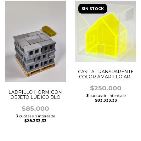
SIN STOCK
CASITA TRANSPARENTE
COLOR AMARILLO ART
FABIANA BARREDA
$250.000
LADRILLO HORMIGON
3
cuotas sin interés de
OBJETO LÚDICO BLO
$83.333,33
$85.000
3
cuotas sin interés de
$28.333,33