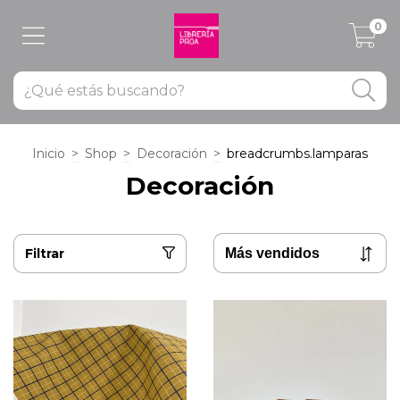
0
Inicio
>
Shop
>
Decoración
>
breadcrumbs.lamparas
Decoración
Filtrar