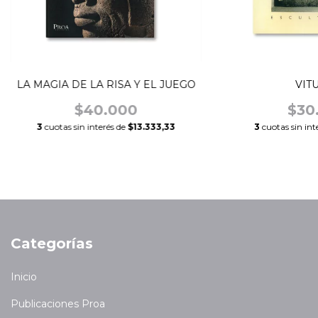
LA MAGIA DE LA RISA Y EL JUEGO
VIT
$40.000
$30
3
cuotas sin interés de
$13.333,33
3
cuotas sin int
Categorías
Inicio
Publicaciones Proa