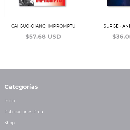
CAI GUO-QIANG: IMPROMPTU
SURGE - AN
$57.68 USD
$36.0
Categorías
Inicio
Publicaciones Proa
Shop